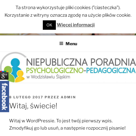
Przejdź
Ta strona wykorzystuje pliki cookies ("ciasteczka").
do
Otwórz 
Korzystanie z witryny oznacza zgodę na użycie plików cookie.
treści
Więcej informacji
OK
NIEPUBLICZNA PORADNIA
PSYCHOLOGICZNO-
Menu
PEDAGOGICZNA W
WODZISŁAWIU ŚLĄSKIM
OPUBLIKOWANE
8 LUTEGO 2017
PRZEZ
ADMIN
W
Witaj, świecie!
Witaj w WordPressie. To jest twój pierwszy wpis.
Zmodyfikuj go lub usuń, a następnie rozpocznij pisanie!